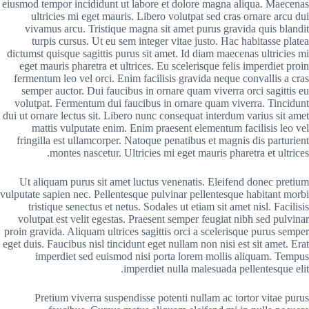
eiusmod tempor incididunt ut labore et dolore magna aliqua. Maecenas
ultricies mi eget mauris. Libero volutpat sed cras ornare arcu dui
vivamus arcu. Tristique magna sit amet purus gravida quis blandit
turpis cursus. Ut eu sem integer vitae justo. Hac habitasse platea
dictumst quisque sagittis purus sit amet. Id diam maecenas ultricies mi
eget mauris pharetra et ultrices. Eu scelerisque felis imperdiet proin
fermentum leo vel orci. Enim facilisis gravida neque convallis a cras
semper auctor. Dui faucibus in ornare quam viverra orci sagittis eu
volutpat. Fermentum dui faucibus in ornare quam viverra. Tincidunt
dui ut ornare lectus sit. Libero nunc consequat interdum varius sit amet
mattis vulputate enim. Enim praesent elementum facilisis leo vel
fringilla est ullamcorper. Natoque penatibus et magnis dis parturient
montes nascetur. Ultricies mi eget mauris pharetra et ultrices.
Ut aliquam purus sit amet luctus venenatis. Eleifend donec pretium
vulputate sapien nec. Pellentesque pulvinar pellentesque habitant morbi
tristique senectus et netus. Sodales ut etiam sit amet nisl. Facilisis
volutpat est velit egestas. Praesent semper feugiat nibh sed pulvinar
proin gravida. Aliquam ultrices sagittis orci a scelerisque purus semper
eget duis. Faucibus nisl tincidunt eget nullam non nisi est sit amet. Erat
imperdiet sed euismod nisi porta lorem mollis aliquam. Tempus
imperdiet nulla malesuada pellentesque elit.
Pretium viverra suspendisse potenti nullam ac tortor vitae purus