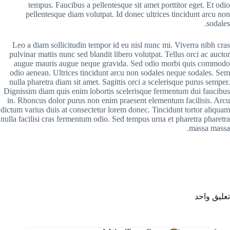
tempus. Faucibus a pellentesque sit amet porttitor eget. Et odio
pellentesque diam volutpat. Id donec ultrices tincidunt arcu non
sodales.
Leo a diam sollicitudin tempor id eu nisl nunc mi. Viverra nibh cras
pulvinar mattis nunc sed blandit libero volutpat. Tellus orci ac auctor
augue mauris augue neque gravida. Sed odio morbi quis commodo
odio aenean. Ultrices tincidunt arcu non sodales neque sodales. Sem
nulla pharetra diam sit amet. Sagittis orci a scelerisque purus semper.
Dignissim diam quis enim lobortis scelerisque fermentum dui faucibus
in. Rhoncus dolor purus non enim praesent elementum facilisis. Arcu
dictum varius duis at consectetur lorem donec. Tincidunt tortor aliquam
nulla facilisi cras fermentum odio. Sed tempus urna et pharetra pharetra
massa massa.
تعليق واحد