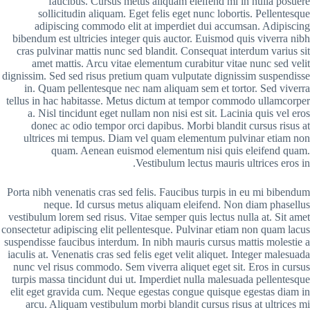
faucibus. Cursus metus aliquam eleifend mi in nulla posuere
sollicitudin aliquam. Eget felis eget nunc lobortis. Pellentesque
adipiscing commodo elit at imperdiet dui accumsan. Adipiscing
bibendum est ultricies integer quis auctor. Euismod quis viverra nibh
cras pulvinar mattis nunc sed blandit. Consequat interdum varius sit
amet mattis. Arcu vitae elementum curabitur vitae nunc sed velit
dignissim. Sed sed risus pretium quam vulputate dignissim suspendisse
in. Quam pellentesque nec nam aliquam sem et tortor. Sed viverra
tellus in hac habitasse. Metus dictum at tempor commodo ullamcorper
a. Nisl tincidunt eget nullam non nisi est sit. Lacinia quis vel eros
donec ac odio tempor orci dapibus. Morbi blandit cursus risus at
ultrices mi tempus. Diam vel quam elementum pulvinar etiam non
quam. Aenean euismod elementum nisi quis eleifend quam.
Vestibulum lectus mauris ultrices eros in.
Porta nibh venenatis cras sed felis. Faucibus turpis in eu mi bibendum
neque. Id cursus metus aliquam eleifend. Non diam phasellus
vestibulum lorem sed risus. Vitae semper quis lectus nulla at. Sit amet
consectetur adipiscing elit pellentesque. Pulvinar etiam non quam lacus
suspendisse faucibus interdum. In nibh mauris cursus mattis molestie a
iaculis at. Venenatis cras sed felis eget velit aliquet. Integer malesuada
nunc vel risus commodo. Sem viverra aliquet eget sit. Eros in cursus
turpis massa tincidunt dui ut. Imperdiet nulla malesuada pellentesque
elit eget gravida cum. Neque egestas congue quisque egestas diam in
arcu. Aliquam vestibulum morbi blandit cursus risus at ultrices mi