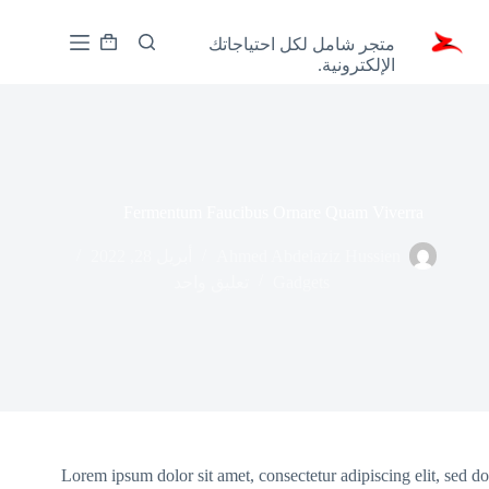
لتجاوز
Zoony
لى
متجر شامل لكل احتياجاتك
لمحتوى
عربة
الإلكترونية.
التسوق
Fermentum Faucibus Ornare Quam Viverra
Ahmed Abdelaziz Hussien
أبريل 28, 2022
Gadgets
تعليق واحد
Lorem ipsum dolor sit amet, consectetur adipiscing elit, sed do