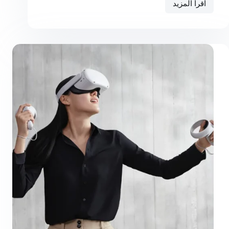
اقرأ المزيد
Urnaneque
Viverra
Justo
Ultrices
Sapieneget