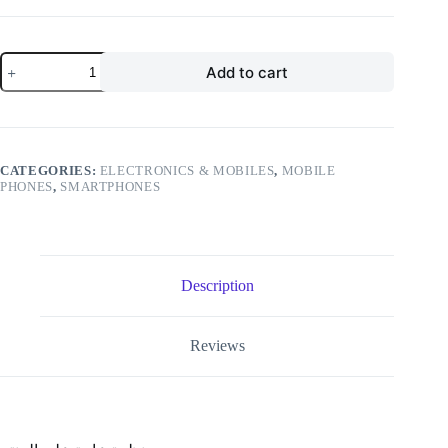
was:
is:
EGP17,253.00.
EGP17,000.00.
Galaxy
Add to cart
A36
5G,
Dual
SIM,
Awesome
Lemon,
CATEGORIES:
ELECTRONICS & MOBILES
,
MOBILE
8
PHONES
,
SMARTPHONES
GB
RAM,
256
GB
–
Middle
Description
East
Version.
quantity
Reviews