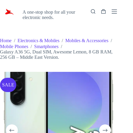
Skip
Zoony
to
A one-stop shop for all your
content
Shopping
electronic needs.
cart
Home
/
Electronics & Mobiles
/
Mobiles & Accessories
/
Mobile Phones
/
Smartphones
/
Galaxy A36 5G, Dual SIM, Awesome Lemon, 8 GB RAM,
256 GB – Middle East Version.
SALE