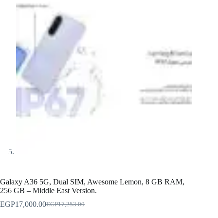
Galaxy A36 5G, Dual SIM, Awesome Lemon, 8 GB RAM,
256 GB – Middle East Version.
EGP
17,000.00
EGP
17,253.00
Original
Current
price
price