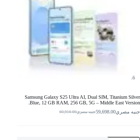
Samsung Galaxy S25 Ultra AI, Dual SIM, Titanium Silver
Blue, 12 GB RAM, 256 GB, 5G – Middle East Version.
جنيه مصري
59,698.00
جنيه مصري
60,916.00
السعر
السعر
الحالي
الأصلي
هو:
هو:
EGP60,916.00.
EGP59,698.00.
مية