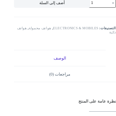
أضف إلى السلة
Samsun
Galax
S2
Ultr
AI
Dua
التصنيفات:
ELECTRONICS & MOBILES
,
هواتف محمولة
,
هواتف
SIM
ذكية
Titaniu
Silve
Blue
1
G
RAM
الوصف
25
GB
5
مراجعات (0)
Middl
Eas
Version
نظرة عامة على المنتج
_____________