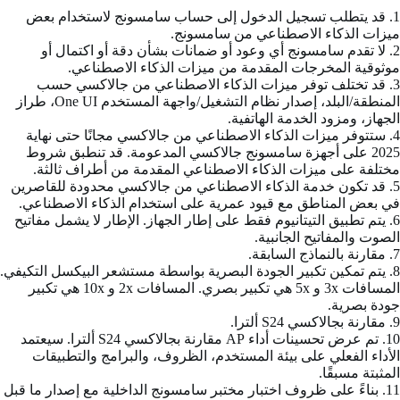
1. قد يتطلب تسجيل الدخول إلى حساب سامسونج لاستخدام بعض
ميزات الذكاء الاصطناعي من سامسونج.
2. لا تقدم سامسونج أي وعود أو ضمانات بشأن دقة أو اكتمال أو
موثوقية المخرجات المقدمة من ميزات الذكاء الاصطناعي.
3. قد تختلف توفر ميزات الذكاء الاصطناعي من جالاكسي حسب
المنطقة/البلد، إصدار نظام التشغيل/واجهة المستخدم One UI، طراز
الجهاز، ومزود الخدمة الهاتفية.
4. ستتوفر ميزات الذكاء الاصطناعي من جالاكسي مجانًا حتى نهاية
2025 على أجهزة سامسونج جالاكسي المدعومة. قد تنطبق شروط
مختلفة على ميزات الذكاء الاصطناعي المقدمة من أطراف ثالثة.
5. قد تكون خدمة الذكاء الاصطناعي من جالاكسي محدودة للقاصرين
في بعض المناطق مع قيود عمرية على استخدام الذكاء الاصطناعي.
6. يتم تطبيق التيتانيوم فقط على إطار الجهاز. الإطار لا يشمل مفاتيح
الصوت والمفاتيح الجانبية.
7. مقارنة بالنماذج السابقة.
8. يتم تمكين تكبير الجودة البصرية بواسطة مستشعر البيكسل التكيفي.
المسافات 3x و 5x هي تكبير بصري. المسافات 2x و 10x هي تكبير
جودة بصرية.
9. مقارنة بجالاكسي S24 ألترا.
10. تم عرض تحسينات أداء AP مقارنة بجالاكسي S24 ألترا. سيعتمد
الأداء الفعلي على بيئة المستخدم، الظروف، والبرامج والتطبيقات
المثبتة مسبقًا.
11. بناءً على ظروف اختبار مختبر سامسونج الداخلية مع إصدار ما قبل