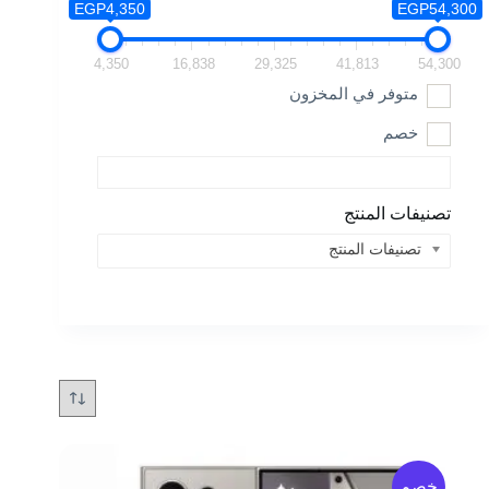
EGP4,350
EGP54,300
4,350
16,838
29,325
41,813
54,300
متوفر في المخزون
خصم
تصنيفات المنتج
تصنيفات المنتج
خصم