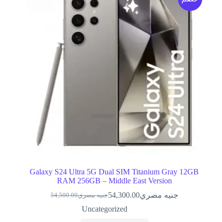
Galaxy S24 Ultra 5G Dual SIM Titanium Gray 12GB
RAM 256GB – Middle East Version
جنيه مصري
54,300.00
جنيه مصري
54,500.00
السعر
السعر
الحالي
الأصلي
Uncategorized
هو:
هو: