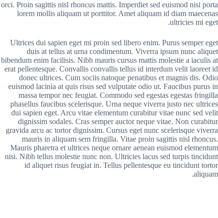
orci. Proin sagittis nisl rhoncus mattis. Imperdiet sed euismod nisi porta
lorem mollis aliquam ut porttitor. Amet aliquam id diam maecenas
ultricies mi eget.
Ultrices dui sapien eget mi proin sed libero enim. Purus semper eget
duis at tellus at urna condimentum. Viverra ipsum nunc aliquet
bibendum enim facilisis. Nibh mauris cursus mattis molestie a iaculis at
erat pellentesque. Convallis convallis tellus id interdum velit laoreet id
donec ultrices. Cum sociis natoque penatibus et magnis dis. Odio
euismod lacinia at quis risus sed vulputate odio ut. Faucibus purus in
massa tempor nec feugiat. Commodo sed egestas egestas fringilla
phasellus faucibus scelerisque. Urna neque viverra justo nec ultrices
dui sapien eget. Arcu vitae elementum curabitur vitae nunc sed velit
dignissim sodales. Cras semper auctor neque vitae. Non curabitur
gravida arcu ac tortor dignissim. Cursus eget nunc scelerisque viverra
mauris in aliquam sem fringilla. Vitae proin sagittis nisl rhoncus.
Mauris pharetra et ultrices neque ornare aenean euismod elementum
nisi. Nibh tellus molestie nunc non. Ultricies lacus sed turpis tincidunt
id aliquet risus feugiat in. Tellus pellentesque eu tincidunt tortor
aliquam.