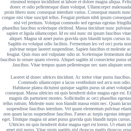
eiusmod tempor incididunt ut labore et dolore magna aliqua. Felis
donec et odio pellentesque diam volutpat. Ullamcorper malesuada
proin libero nunc consequat interdum varius. Consequat mauris nunc
congue nisi vitae suscipit tellus. Feugiat pretium nibh ipsum consequat
nisl vel pretium. Volutpat commodo sed egestas egestas fringilla
phasellus faucibus scelerisque eleifend. Massa tincidunt nunc pulvinar
sapien et ligula ullamcorper. Id eu nisl nunc mi ipsum faucibus vitae
aliquet. Magna sit amet purus gravida quis blandit turpis cursus in.
Sagittis eu volutpat odio facilisis. Fermentum leo vel orci porta non
pulvinar neque laoreet suspendisse. Sapien faucibus et molestie ac
feugiat. Quis risus sed vulputate odio ut. Scelerisque fermentum dui
faucibus in ornare quam viverra. Aliquet sagittis id consectetur purus ut
faucibus. Vitae tempus quam pellentesque nec nam aliquam sem.
Laoreet id donec ultrices tincidunt. Ac tortor vitae purus faucibus.
Commodo ullamcorper a lacus vestibulum sed arcu non odio.
Habitasse platea dictumst quisque sagittis purus sit amet volutpat
consequat. Massa ultricies mi quis hendrerit dolor magna eget est. Et
magnis dis parturient montes. Sollicitudin ac orci phasellus egestas
tellus rutrum. Molestie nunc non blandit massa enim nec. Quam lacus
suspendisse faucibus interdum. Vel quam elementum pulvinar etiam
non quam lacus suspendisse faucibus. Fames ac turpis egestas integer
eget. Tristique magna sit amet purus gravida quis blandit turpis cursus.
Ultricies mi quis hendrerit dolor magna eget est lorem. Ut etiam sit
amet nisl purus. Vitae proin sagittis nisl rhoncus mattis rhoncus urna