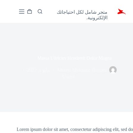
لتجاوز
Zoony
لى
متجر شامل لكل احتياجاتك
لمحتوى
عربة
الإلكترونية.
التسوق
Massa Ultricies Hendrerit Dolor Magna
Ahmed Abdelaziz Hussien
مايو 6, 2022
Useful
Lorem ipsum dolor sit amet, consectetur adipiscing elit, sed do