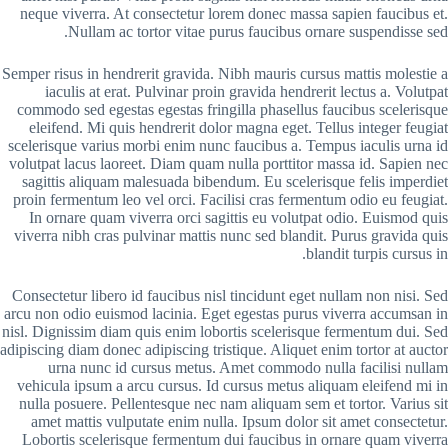
neque viverra. At consectetur lorem donec massa sapien faucibus et.
Nullam ac tortor vitae purus faucibus ornare suspendisse sed.
Semper risus in hendrerit gravida. Nibh mauris cursus mattis molestie a
iaculis at erat. Pulvinar proin gravida hendrerit lectus a. Volutpat
commodo sed egestas egestas fringilla phasellus faucibus scelerisque
eleifend. Mi quis hendrerit dolor magna eget. Tellus integer feugiat
scelerisque varius morbi enim nunc faucibus a. Tempus iaculis urna id
volutpat lacus laoreet. Diam quam nulla porttitor massa id. Sapien nec
sagittis aliquam malesuada bibendum. Eu scelerisque felis imperdiet
proin fermentum leo vel orci. Facilisi cras fermentum odio eu feugiat.
In ornare quam viverra orci sagittis eu volutpat odio. Euismod quis
viverra nibh cras pulvinar mattis nunc sed blandit. Purus gravida quis
blandit turpis cursus in.
Consectetur libero id faucibus nisl tincidunt eget nullam non nisi. Sed
arcu non odio euismod lacinia. Eget egestas purus viverra accumsan in
nisl. Dignissim diam quis enim lobortis scelerisque fermentum dui. Sed
adipiscing diam donec adipiscing tristique. Aliquet enim tortor at auctor
urna nunc id cursus metus. Amet commodo nulla facilisi nullam
vehicula ipsum a arcu cursus. Id cursus metus aliquam eleifend mi in
nulla posuere. Pellentesque nec nam aliquam sem et tortor. Varius sit
amet mattis vulputate enim nulla. Ipsum dolor sit amet consectetur.
Lobortis scelerisque fermentum dui faucibus in ornare quam viverra